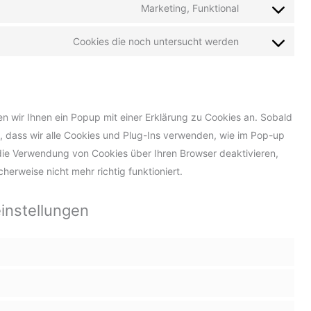
to
vimeo
Marketing, Funktional
Consent
service
to
google-
Cookies die noch untersucht werden
Consent
service
tag-
to
facebook
manager
service
verschiedene
 wir Ihnen ein Popup mit einer Erklärung zu Cookies an. Sobald
zu, dass wir alle Cookies und Plug-Ins verwenden, wie im Pop-up
die Verwendung von Cookies über Ihren Browser deaktivieren,
erweise nicht mehr richtig funktioniert.
instellungen